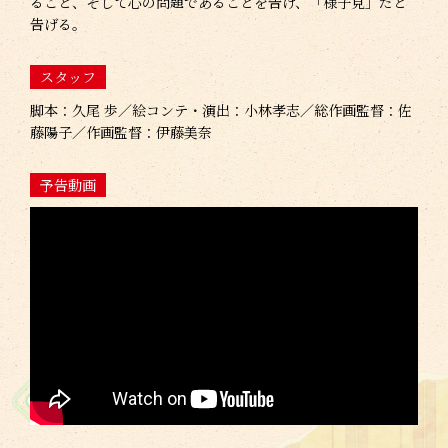
ること、そして心の問題であることを告げ、「様子見」だと
告げる。
スタッフ
脚本：久尾 歩／絵コンテ・演出：小林孝志／総作画監督：佐
藤陽子／作画監督：伊藤美奈
予告動画